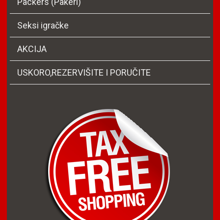
Packers (Pakeri)
Seksi igračke
AKCIJA
USKORO,REZERVIŠITE I PORUČITE