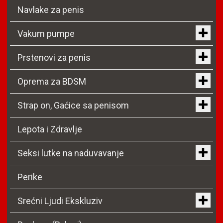
Navlake za penis
Vakum pumpe
Prstenovi za penis
Oprema za BDSM
Strap on, Gaćice sa penisom
Lepota i Zdravlje
Seksi lutke na naduvavanje
Perike
Srećni Ljudi Ekskluziv