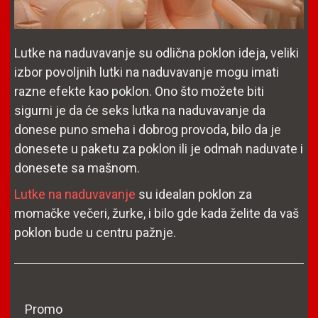
Lutke na naduvavanje su odlična poklon ideja, veliki
izbor povoljnih lutki na naduvavanje mogu imati
razne efekte kao poklon. Ono što možete biti
sigurni je da će seks lutka na naduvavanje da
donese puno smeha i dobrog provoda, bilo da je
donesete u paketu za poklon ili je odmah naduvate i
donesete sa mašnom.
Lutke na naduvavanje
su idealan poklon za
momačke večeri, žurke, i bilo gde kada želite da vaš
poklon bude u centru pažnje.
Promo