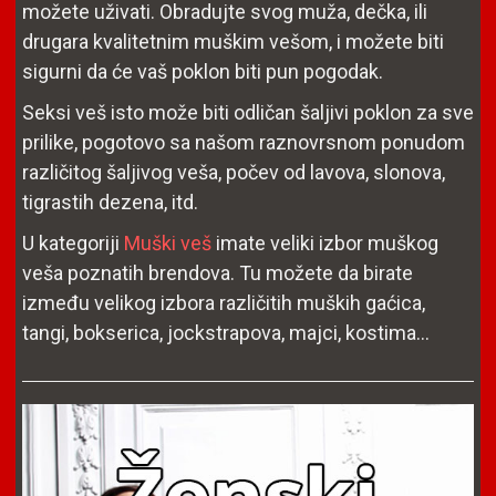
možete uživati. Obradujte svog muža, dečka, ili
drugara kvalitetnim muškim vešom, i možete biti
sigurni da će vaš poklon biti pun pogodak.
Seksi veš isto može biti odličan šaljivi poklon za sve
prilike, pogotovo sa našom raznovrsnom ponudom
različitog šaljivog veša, počev od lavova, slonova,
tigrastih dezena, itd.
U kategoriji
Muški veš
imate veliki izbor muškog
veša poznatih brendova. Tu možete da birate
između velikog izbora različitih muških gaćica,
tangi, bokserica, jockstrapova, majci, kostima...