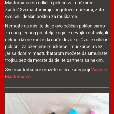
Masturbatori su odličan poklon za muškarce.
Zašto? Svi masturbiraju, pogotovo muškarci, zato
ovo čini idealan poklon za muškarce.
Nemojte da mislite da je ovo odličan poklon samo
za onog jednog prijatelja koga je devojka ostavila, ili
nekoga ko ne može da nađe devojku. Ovo je odličan
poklon i za oženjene muškarce i muškarce u vezi,
jer sa dobrim masturbatorom možete da simulirate
trojku, bez da morate da delite partnera sa nekim.
Sve mastrubatore možete naći u kategoriji
Vagine i
Masturbatori
.