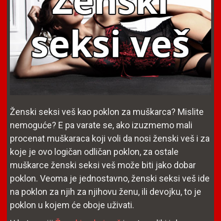
Ženski seksi veš kao poklon za muškarca? Mislite
nemoguće? E pa varate se, ako izuzmemo mali
procenat muškaraca koji voli da nosi ženski veš i za
koje je ovo logičan odličan poklon, za ostale
muškarce ženski seksi veš može biti jako dobar
poklon. Veoma je jednostavno, ženski seksi veš ide
na poklon za njih za njihovu ženu, ili devojku, to je
poklon u kojem će oboje uživati.