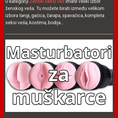
U kategoriji
Ženski seksi veš
imate veliki izbor
ženskog veša. Tu možete birati između velikom
izbora tangi, gaćica, čarapa, spavaćica, kompleta
seksi veša, kostima, bodija...