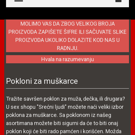
MOLIMO VAS DA ZBOG VELIKOG BROJA
PROIZVODA ZAPIŠETE ŠIFRE ILI SAČUVATE SLIKE
PROIZVODA UKOLIKO DOLAZITE KOD NAS U
RADNJU.
Hvala na razumevanju
Pokloni za muškarce
Tražite savršen poklon za muža, dečka, ili drugara?
U sex shopu "Srećni ljudi" možete naći veliki izbor
poklona za muškarce. Sa poklonom iz našeg
asortimana možete biti sigurni da će to biti onaj
poklon koji će biti rado pamćen i korišćen. Možda