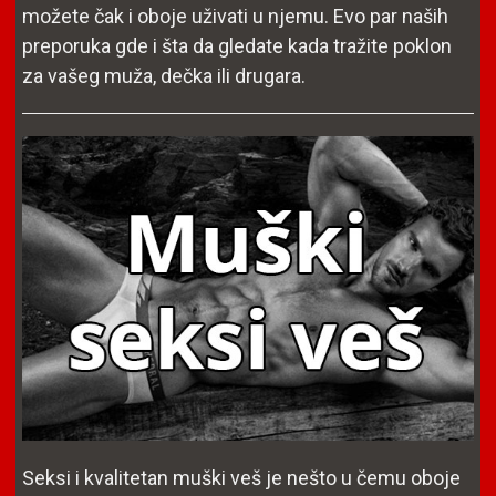
možete čak i oboje uživati u njemu. Evo par naših
preporuka gde i šta da gledate kada tražite poklon
za vašeg muža, dečka ili drugara.
Seksi i kvalitetan muški veš je nešto u čemu oboje