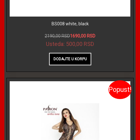
BS008 white, black
2190,00 RSD
1690,00 RSD
Usteda:
500,00 RSD
Popust!