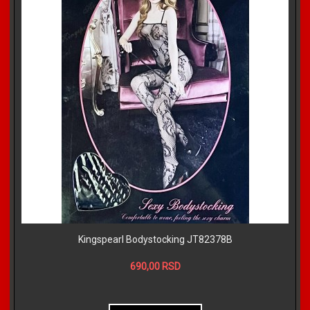
Kingspearl Bodystocking JT82378B
690,00 RSD