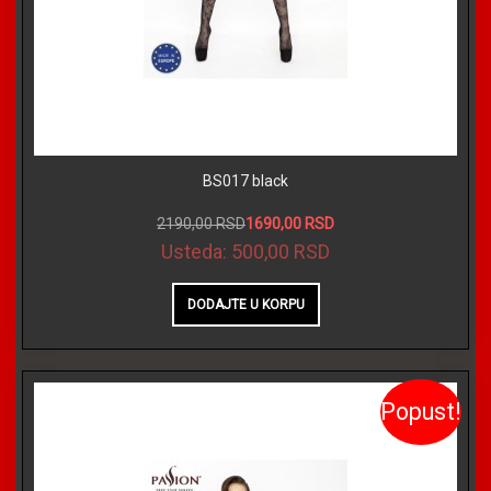
BS017 black
2190,00 RSD
1690,00 RSD
Usteda:
500,00 RSD
Popust!