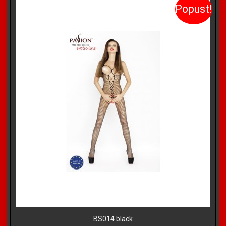
Popust!
BS014 black