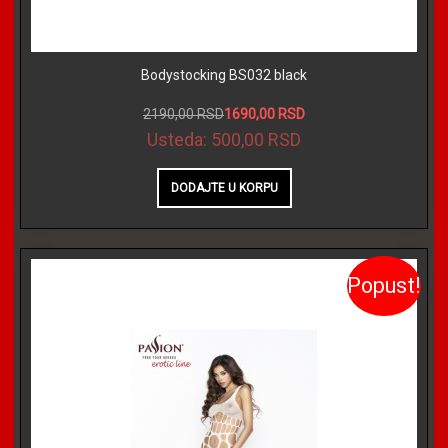
Bodystocking BS032 black
2190,00 RSD
1690,00 RSD
Usteda:
500,00 RSD
Popust!