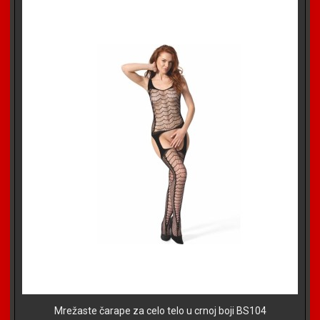
Mrežaste čarape za celo telo u crnoj boji BS104