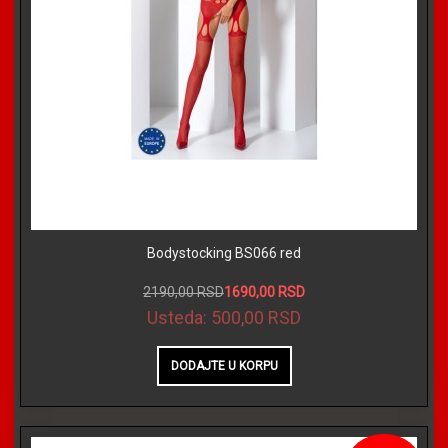
Bodystocking BS066 red
2190,00 RSD
1690,00 RSD
Usteda:
500,00 RSD