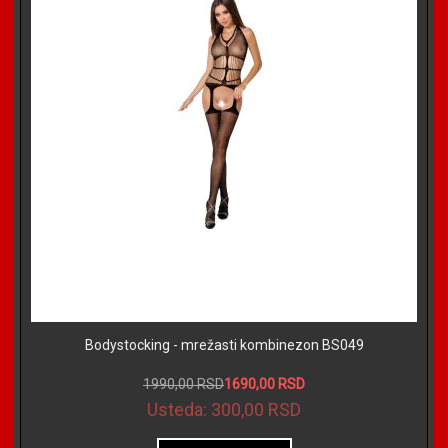
Bodystocking - mrežasti kombinezon BS049
1990,00 RSD
1690,00 RSD
Usteda:
300,00 RSD