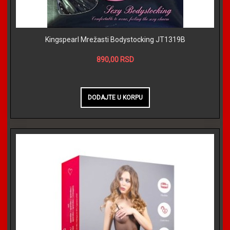
Kingspearl Mrežasti Bodystocking JT1319B
890,00 RSD