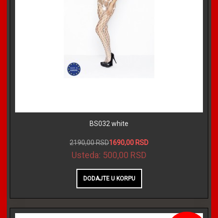
BS032 white
2190,00 RSD
1690,00 RSD
Usteda:
500,00 RSD