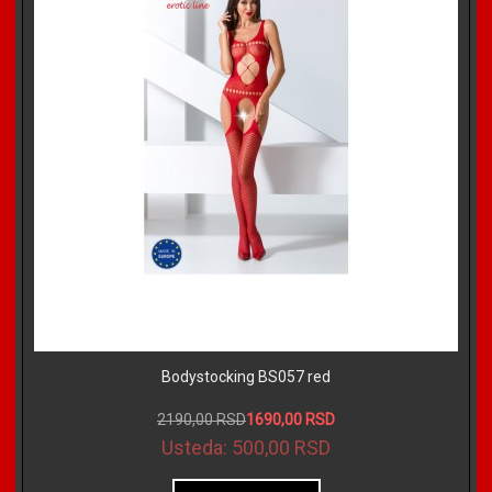
Bodystocking BS057 red
2190,00 RSD
1690,00 RSD
Usteda:
500,00 RSD