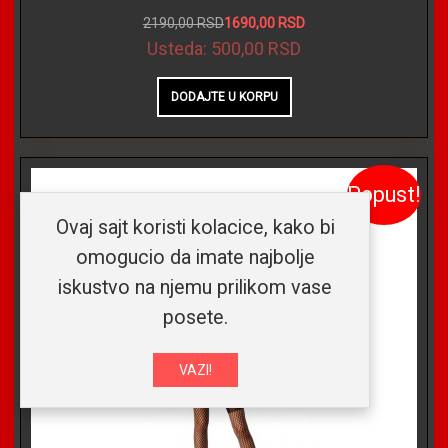
2190,00 RSD
1690,00 RSD
Usteda:
500,00 RSD
Popust!
Ovaj sajt koristi kolacice, kako bi
omogucio da imate najbolje
iskustvo na njemu prilikom vase
posete.
VAZI!