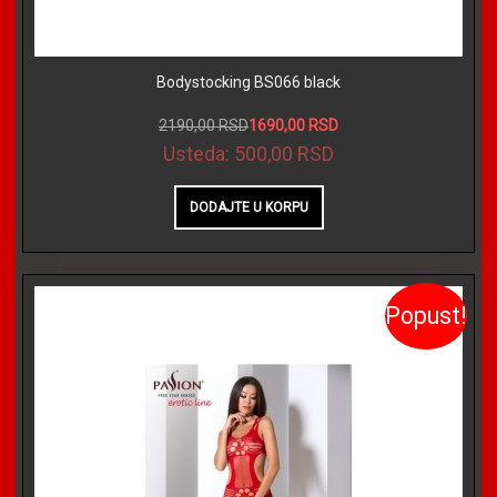
Bodystocking BS066 black
2190,00 RSD
1690,00 RSD
Usteda:
500,00 RSD
Popust!