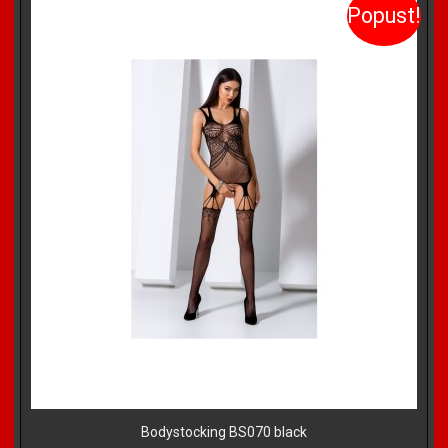
Popust!
Bodystocking BS070 black