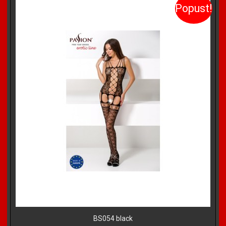
Popust!
BS054 black