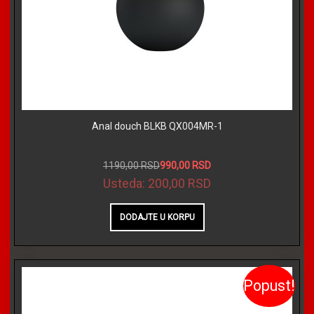
Anal douch BLKB QX004MR-1
1190,00 RSD
990,00 RSD
Usteda:
200,00 RSD
Popust!