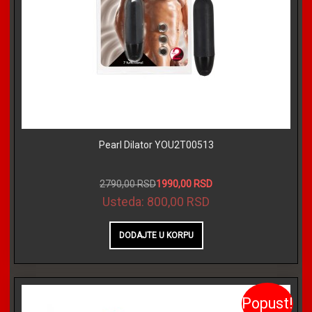
Pearl Dilator YOU2T00513
2790,00 RSD
1990,00 RSD
Usteda:
800,00 RSD
Popust!