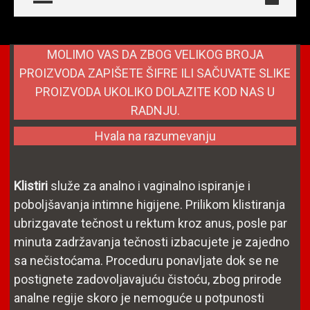
MOLIMO VAS DA ZBOG VELIKOG BROJA
PROIZVODA ZAPIŠETE ŠIFRE ILI SAČUVATE SLIKE
PROIZVODA UKOLIKO DOLAZITE KOD NAS U
RADNJU.
Hvala na razumevanju
Klistiri
služe za analno i vaginalno ispiranje i
poboljšavanja intimne higijene. Prilikom klistiranja
ubrizgavate tečnost u rektum kroz anus, posle par
minuta zadržavanja tečnosti izbacujete je zajedno
sa nečistoćama. Proceduru ponavljate dok se ne
postignete zadovoljavajuću čistoću, zbog prirode
analne regije skoro je nemoguće u potpunosti