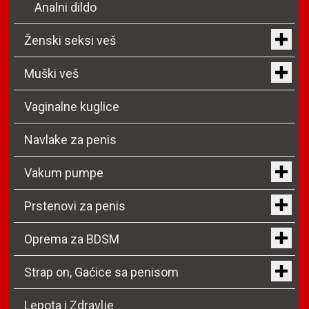
Analni dildo
Ženski seksi veš
Muški veš
Vaginalne kuglice
Navlake za penis
Vakum pumpe
Prstenovi za penis
Oprema za BDSM
Strap on, Gaćice sa penisom
Lepota i Zdravlje