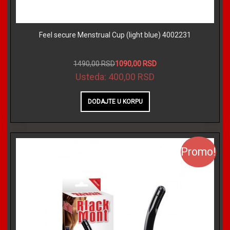
Feel secure Menstrual Cup (light blue) 4002231
1490,00 RSD
1090,00 RSD
Usteda:
400,00 RSD
Promo!