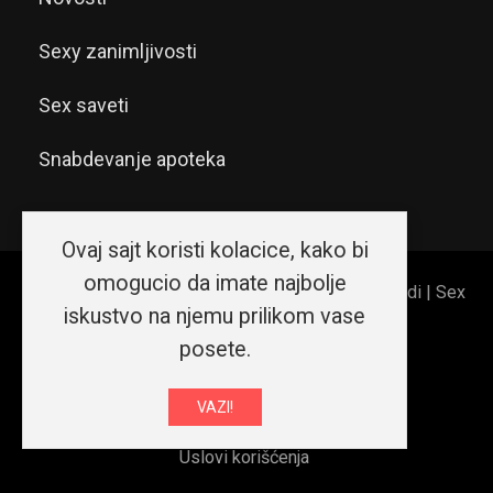
Sexy zanimljivosti
Sex saveti
Snabdevanje apoteka
Ovaj sajt koristi kolacice, kako bi
omogucio da imate najbolje
© 2026 Sex shop Beograd | Erotic shop Srećni ljudi | Sex
iskustvo na njemu prilikom vase
shop Srbija. Sva prava zadržana.
posete.
O nama
Kako da...
VAZI!
Izjava o privatnosti i sigurnosti podataka
Uslovi korišćenja