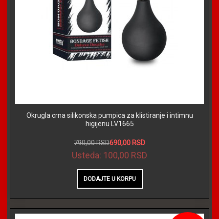
Okrugla crna silikonska pumpica za klistiranje i intimnu
higijenu LV1665
790,00 RSD
690,00 RSD
Usteda:
100,00 RSD