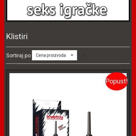
Klistiri
Sortiraj po
Cena proizvoda
Popust!